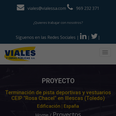
viales@vialessa.com
969 232 371
¿Quieres trabajar con nosotros?
Síguenos en las Redes Sociales
|
|
|
Togg
navig
PROYECTO
Terminación de pista deportivas y vestuarios
CEIP "Rosa Chacel" en Illescas (Toledo)
Edificación | España
Proyectos
Home