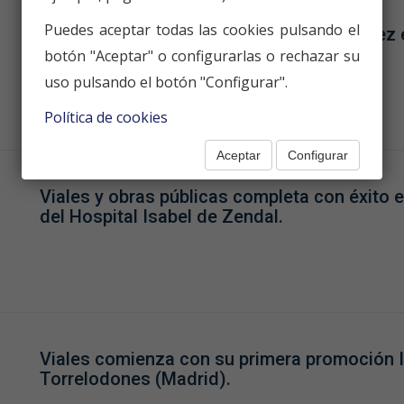
Puedes aceptar todas las cookies pulsando el
La empresa continúa si expansión, esta vez 
la isla de Tenerife.
botón "Aceptar" o configurarlas o rechazar su
uso pulsando el botón "Configurar".
Política de cookies
Aceptar
Configurar
Viales y obras públicas completa con éxito e
del Hospital Isabel de Zendal.
Viales comienza con su primera promoción I
Torrelodones (Madrid).