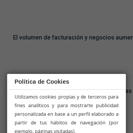
El volumen de facturación y negocios aume
Política de Cookies
Expansión nacional con ejecuciones activas
Utilizamos cookies propias y de terceros para
comunidades autónomas.
fines analíticos y para mostrarte publicidad
personalizada en base a un perfil elaborado a
partir de tus hábitos de navegación (por
ejemplo, páginas visitadas).