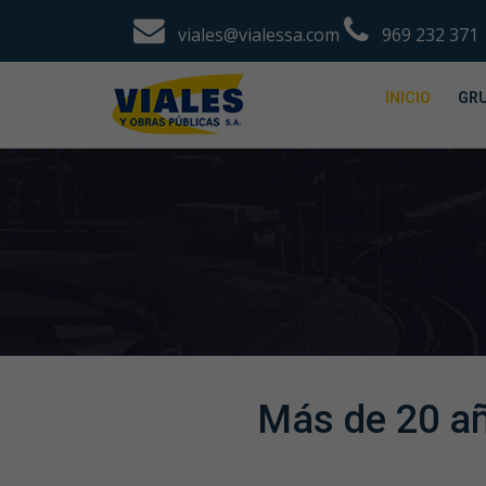
viales@vialessa.com
969 232 371
INICIO
GRU
Más de 20 añ