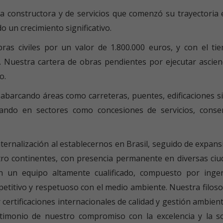
sa constructora y de servicios que comenzó su trayectoria 
un crecimiento significativo.
ras civiles por un valor de 1.800.000 euros, y con el t
. Nuestra cartera de obras pendientes por ejecutar ascie
o.
barcando áreas como carreteras, puentes, edificaciones sing
ando en sectores como concesiones de servicios, conser
nternalización al establecernos en Brasil, seguido de expa
o continentes, con presencia permanente en diversas ciud
 un equipo altamente cualificado, compuesto por ingeni
titivo y respetuoso con el medio ambiente. Nuestra filos
r certificaciones internacionales de calidad y gestión amb
stimonio de nuestro compromiso con la excelencia y la so