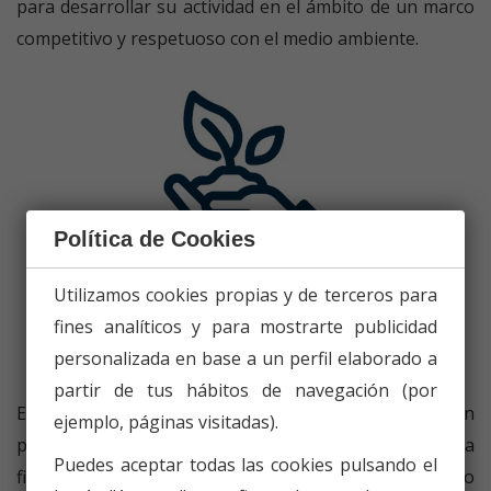
para desarrollar su actividad en el ámbito de un marco
competitivo y respetuoso con el medio ambiente.
Política de Cookies
COMPROMETIDOS CON LA
Utilizamos cookies propias y de terceros para
CALIDAD Y EL MEDIO
fines analíticos y para mostrarte publicidad
AMBIENTE.
personalizada en base a un perfil elaborado a
partir de tus hábitos de navegación (por
El compromiso con la Calidad y el Medio Ambiente es un
ejemplo, páginas visitadas).
pilar fundamental sobre el que se apoya nuestra
Puedes aceptar todas las cookies pulsando el
filosofía de empresa. El respeto que se merece nuestro