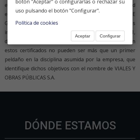
botón "Aceptar" o configurarlas o rechazar su
entorno, unido a la prioridad que se otorga a la calidad
uso pulsando el botón "Configurar".
están avalados por el SELLO DE CALIDAD y el SELLO DE
Política de cookies
GESTIÓN AMBIENTAL, según las normas
internacionales UNEEN- ISO 9001 y UNE-EN-ISO 14001,
Aceptar
Configurar
de los que nuestra Empresa está en posesión, si bien
estos certificados no pueden ser más que un primer
peldaño en la disciplina asumida por la empresa, que
identifique dichos objetivos con el nombre de VIALES Y
OBRAS PÚBLICAS S.A.
DÓNDE ESTAMOS