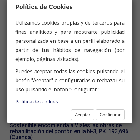
carreteras de Guadalajara tras la Dana
Política de Cookies
12/18/2024 |
Mantenimiento, conservación y concesiones
Utilizamos cookies propias y de terceros para
El Ministerio de Transportes y Movilidad
fines analíticos y para mostrarte publicidad
Sostenible confía a Viales y Obras Públicas la
rehabilitación del firme actual en la autovía A-3
personalizada en base a un perfil elaborado a
(Madrid)
partir de tus hábitos de navegación (por
08/01/2024 |
Mantenimiento, conservación y concesiones
ejemplo, páginas visitadas).
Puedes aceptar todas las cookies pulsando el
El Ministerio de Transportes y Movilidad
Sostenible apuesta por Viales para los trabajos
botón "Aceptar" o configurarlas o rechazar su
de conservación del firme en la carretera A-40
uso pulsando el botón "Configurar".
en la provincia de Cuenca
07/30/2024 |
Política de cookies
Mantenimiento, conservación y concesiones
Aceptar
Configurar
El Ministerio de Transportes y Movilidad
Sostenible encomienda a Viales las obras de
rehabilitación del pontón en la N-3, P.K. 193,696
(Cuenca)