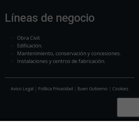
Líneas de negocio
Obra Civil.
Edificación.
Mantenimiento, conservación y concesiones.
Instalaciones y centros de fabricación.
Aviso Legal
|
Política Privacidad
|
Buen Gobierno
|
Cookies
Desarrollo Web
GyA Studio