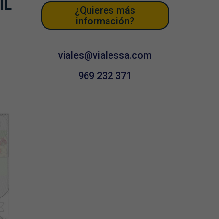
IL
¿Quieres más
información?
viales@vialessa.com
969 232 371