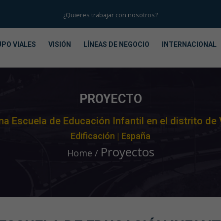
¿Quieres trabajar con nosotros?
PO VIALES
VISIÓN
LÍNEAS DE NEGOCIO
INTERNACIONAL
PROYECTO
a Escuela de Educación Infantil en el distrito de 
Edificación | España
Proyectos
Home