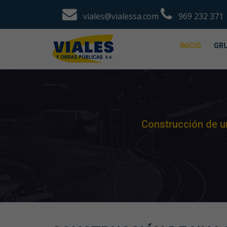
viales@vialessa.com
969 232 371
INICIO
GRU
Construcción de un