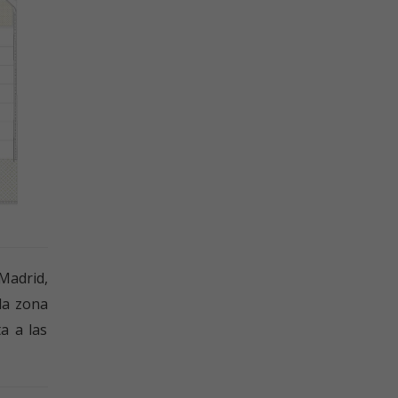
 Madrid,
 la zona
a a las