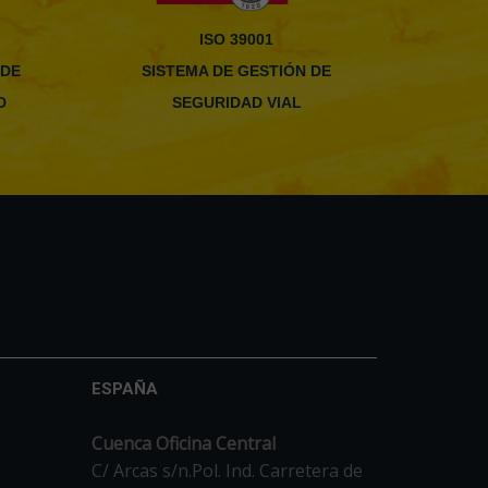
ISO 39001
 DE
SISTEMA DE GESTIÓN DE
D
SEGURIDAD VIAL
ESPAÑA
Cuenca Oficina Central
C/ Arcas s/n.Pol. Ind. Carretera de